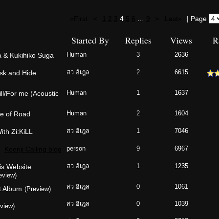
«First
<
1
2
3
4
5
6
…
9
>
Last»
| Page
Started By
Replies
Views
R
a & Kukihiko Suga
Human
3
2636
usk and Hide
สว อิเฎล
2
6615
ll/For me (Acoustic
Human
1
1637
ce of Road
Human
2
1604
ith Zi:KiLL
สว อิเฎล
1
7046
Koenji Calling blog
person
9
6967
his Website
สว อิเฎล
1
1235
eview)
สว อิเฎล
0
1061
et Album
(Preview)
สว อิเฎล
0
1039
view)