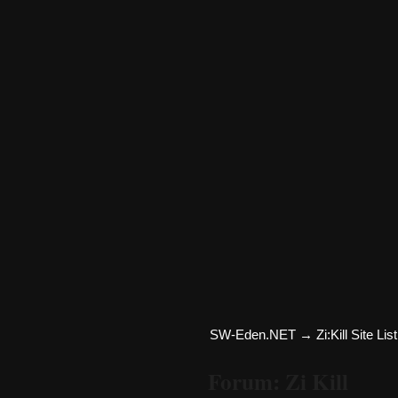
SW-Eden.NET
→
Zi:Kill Site List
Forum: Zi Kill