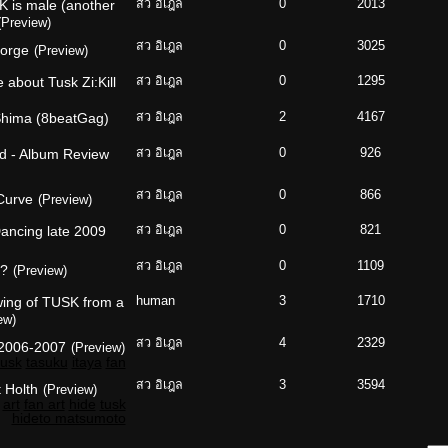
 is male (another
สว อิเฎล
0
2013
(Preview)
สว อิเฎล
0
3025
eorge
(Preview)
 about Tusk Zi:Kill
สว อิเฎล
0
1295
 Shima (8beatGag)
สว อิเฎล
2
4167
rld - Album Review
สว อิเฎล
0
926
สว อิเฎล
0
866
Curve
(Preview)
Dancing late 2009
สว อิเฎล
0
821
สว อิเฎล
0
1109
??
(Preview)
awing of TUSK from a
human
3
1710
ew)
สว อิเฎล
4
2329
 2006-2007
(Preview)
tusk
tasuku
itaya
fan
สว อิเฎล
3
3594
t Holth
(Preview)
art
fan art
hide
tusk
hideto matsumoto