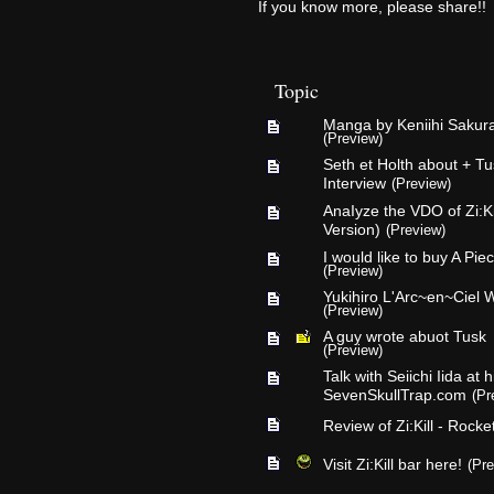
If you know more, please share!!
Topic
Manga by Keniihi Sakur
(Preview)
Seth et Holth about + T
Interview
(Preview)
AnaIyze the VDO of Zi:Ki
Version)
(Preview)
I would like to buy A Pie
(Preview)
Yukihiro L'Arc~en~Ciel W
(Preview)
A guy wrote abuot Tusk
(Preview)
Talk with Seiichi Iida at 
SevenSkullTrap.com
(Pr
Review of Zi:Kill - Rock
Visit Zi:Kill bar here!
(Pre