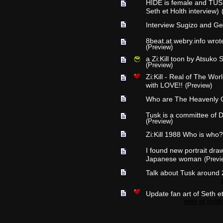
HIDE is female and TUSK
Seth et Holth interview)
Interview Sugizo and G
8beat.at.webry.info wrote
(Preview)
a Zi:Kill toon by Atsuko
(Preview)
Zi:Kill - Real of The Wo
with LOVE!!
(Preview)
Who are The Heavenly 
Tusk is a committee of 
(Preview)
Zi:Kill 1988 Who is who
I found new portrait dr
Japanese woman
(Previ
Talk about Tusk around
Update fan art of Seth e
seth et holth