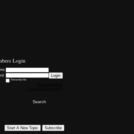
bers Login
ame
Login
ord
Remember Me
New Member
Lost Account Info?
Search
Start A New Topic
Subscribe