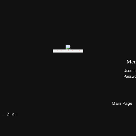
Zi:Kill Site List
Mem
Usern
Passw
Main Page
→
Zi Kill