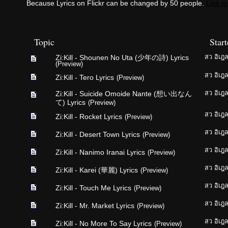
Because Lyrics on Flickr can be changed by 50 people.
Link to
Topic
Star
Zi:Kill - Shounen No Uta (少年の詩) Lyrics
สว อิเฎ
(Preview)
สว อิเฎ
Zi:Kill - Tero Lyrics
(Preview)
Zi:Kill - Suicide Omoide Nante (想い出なん
สว อิเฎ
て) Lyrics
(Preview)
สว อิเฎ
Zi:Kill - Rocket Lyrics
(Preview)
สว อิเฎ
Zi:Kill - Desert Town Lyrics
(Preview)
สว อิเฎ
Zi:Kill - Nanimo Iranai Lyrics
(Preview)
สว อิเฎ
Zi:Kill - Karei (華麗) Lyrics
(Preview)
สว อิเฎ
Zi:Kill - Touch Me Lyrics
(Preview)
สว อิเฎ
Zi:Kill - Mr. Market Lyrics
(Preview)
สว อิเฎ
Zi:Kill - No More To Say Lyrics
(Preview)