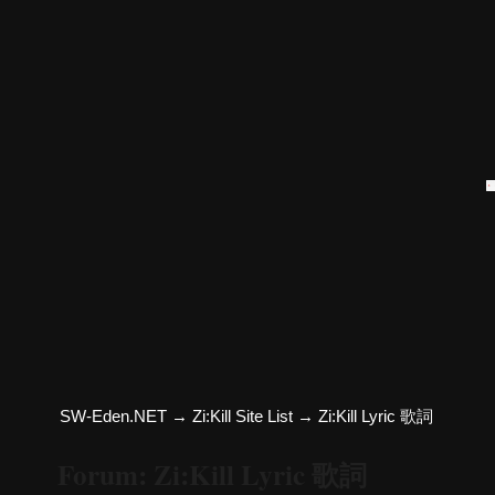
SW-Eden.NET
→
Zi:Kill Site List
→
Zi:Kill Lyric 歌詞
Forum: Zi:Kill Lyric 歌詞