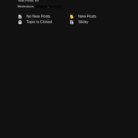
Total Posts: 66
Moderators:
Bautista
,
สว อิเฎล
No New Posts
New Posts
Topic is Closed
Sticky